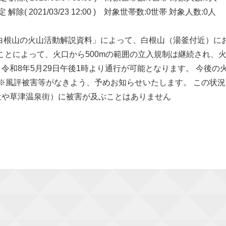
021/03/23 12:00 ) 対象世帯数:0世帯 対象人数:0人
津白根山の火山活動解説資料」によって、白根山（湯釜付近）に
ことによって、火口から500mの範囲の立入規制は継続され、火
令和8年5月29日午後1時より通行が可能となります。 今後
 ※風評被害等がなきよう、予めお知らせいたします。 この状
近や草津温泉街）に被害が及ぶことはありません