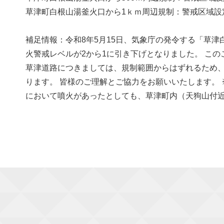
草津町白根山湯釜火口から1ｋｍ周辺規制：警戒区域設定 解除( 2
補足情報：令和8年5月15日、気象庁の発令する「草
火警戒レベルが2から1に引き下げとなりました。 この
草津道路につきましては、規制範囲からはずれるため、
ります。 皆様のご理解とご協力をお願いいたします。
において噴火があったとしても、草津町内（天狗山付