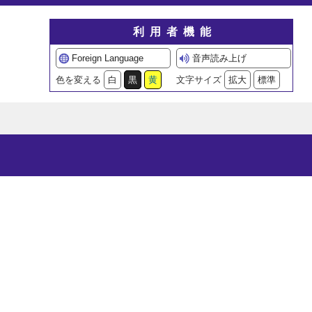
利用者機能
Foreign Language
音声読み上げ
色を変える
白
黒
黄
文字サイズ
拡大
標準